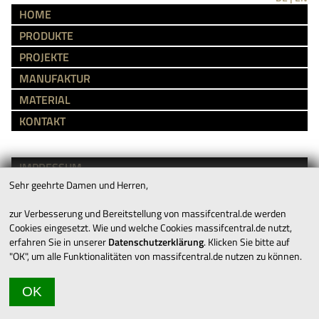
HOME
PRODUKTE
PROJEKTE
MANUFAKTUR
MATERIAL
KONTAKT
IMPRESSUM
Sehr geehrte Damen und Herren,
AGB’S
DATENSCHUTZ
zur Verbesserung und Bereitstellung von massifcentral.de werden
Cookies eingesetzt. Wie und welche Cookies massifcentral.de nutzt,
erfahren Sie in unserer
Datenschutzerklärung
. Klicken Sie bitte auf
KARRIERE
"OK", um alle Funktionalitäten von massifcentral.de nutzen zu können.
DOWNLOADS
OK