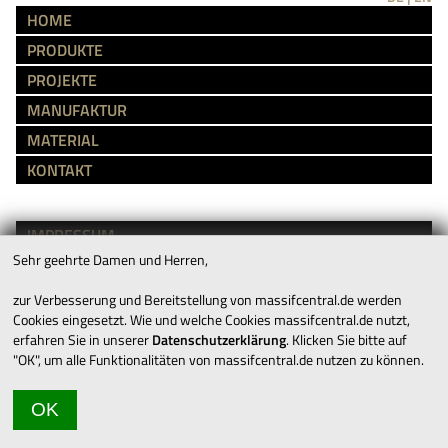
HOME
PRODUKTE
PROJEKTE
MANUFAKTUR
MATERIAL
KONTAKT
IMPRESSUM
Sehr geehrte Damen und Herren,
AGB’S
DATENSCHUTZ
zur Verbesserung und Bereitstellung von massifcentral.de werden
Cookies eingesetzt. Wie und welche Cookies massifcentral.de nutzt,
erfahren Sie in unserer
Datenschutzerklärung
. Klicken Sie bitte auf
KARRIERE
"OK", um alle Funktionalitäten von massifcentral.de nutzen zu können.
DOWNLOADS
OK