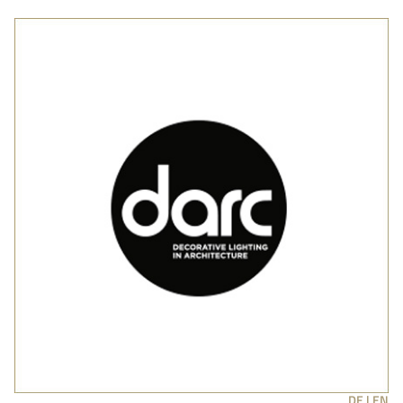
DE |
EN