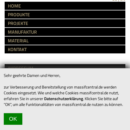
HOME
PRODUKTE
PROJEKTE
MANUFAKTUR
MATERIAL
KONTAKT
IMPRESSUM
Sehr geehrte Damen und Herren,
AGB’S
DATENSCHUTZ
zur Verbesserung und Bereitstellung von massifcentral.de werden
Cookies eingesetzt. Wie und welche Cookies massifcentral.de nutzt,
erfahren Sie in unserer
Datenschutzerklärung
. Klicken Sie bitte auf
KARRIERE
"OK", um alle Funktionalitäten von massifcentral.de nutzen zu können.
DOWNLOADS
OK