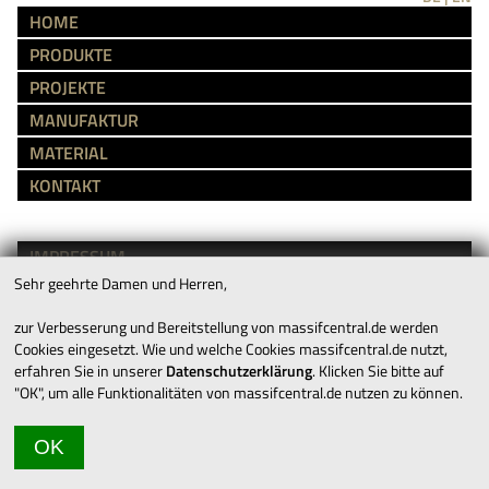
HOME
PRODUKTE
PROJEKTE
MANUFAKTUR
MATERIAL
KONTAKT
IMPRESSUM
Sehr geehrte Damen und Herren,
AGB’S
DATENSCHUTZ
zur Verbesserung und Bereitstellung von massifcentral.de werden
Cookies eingesetzt. Wie und welche Cookies massifcentral.de nutzt,
erfahren Sie in unserer
Datenschutzerklärung
. Klicken Sie bitte auf
KARRIERE
"OK", um alle Funktionalitäten von massifcentral.de nutzen zu können.
DOWNLOADS
OK