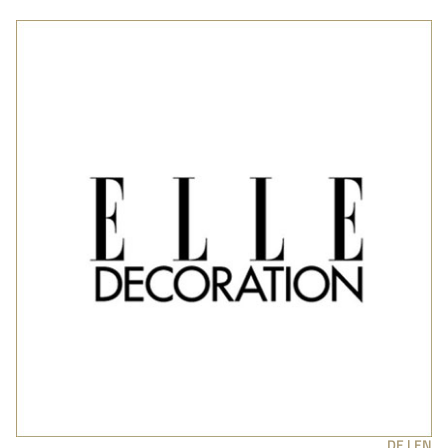
DE |
EN