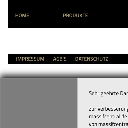
HOME
PRODUKTE
IMPRESSUM
AGB’S
DATENSCHUTZ
Sehr geehrte Da
zur Verbesserung
massifcentral.de 
von massifcentra